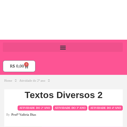
0
R$
0,00
Home
Atividade do 2º ano
Textos Diversos 2
ATIVIDADE DO 2º ANO
ATIVIDADE DO 3º ANO
ATIVIDADE DO 4º ANO
By
Profª Valéria Dias