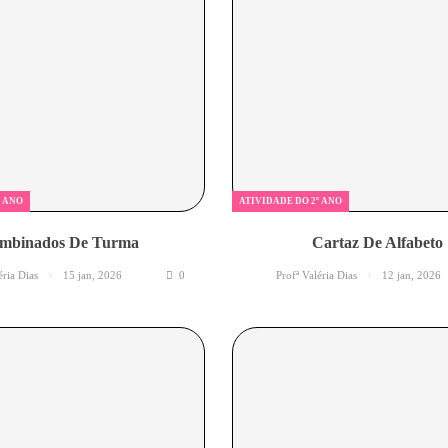
º ANO
ATIVIDADE DO 2º ANO
mbinados De Turma
Cartaz De Alfabeto
éria Dias
15 jan, 2026
0
Profª Valéria Dias
12 jan, 2026