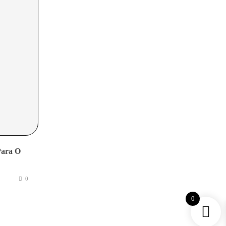
Para O
0
0