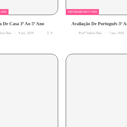
º ANO
ATIVIDADE DO 3º ANO
a De Casa 3º Ao 5º Ano
Avaliação De Português 3º A
léria Dias
9 jun, 2026
0
Profª Valéria Dias
7 jun, 2026