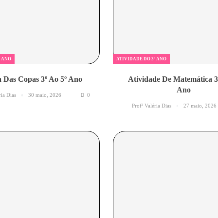
º ANO
ATIVIDADE DO 3º ANO
a Das Copas 3º Ao 5º Ano
Atividade De Matemática 3
Ano
ria Dias
30 maio, 2026
0
Profª Valéria Dias
27 maio, 2026