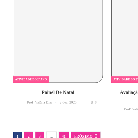
ATIVIDADE DO 2º ANO
ATIVIDADE DO 2
Painel De Natal
Avaliaçã
Profª Valéria Dias
2 dez, 2025
0
Profª Val
1
2
3
…
41
PRÓXIMO