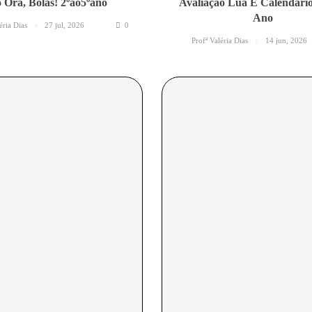
 Ora, Bolas! 2ºao5ºano
Avaliação Lua E Calendário
Ano
éria Dias
27 jul, 2026
0
Profª Valéria Dias
14 jun, 2026