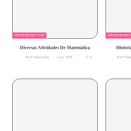
ATIVIDADE DO 3º ANO
ATIVIDADE DO 3
Diversas Atividades De Matemática
Históri
Profª Valéria Dias
5 jun, 2026
0
Profª Valé