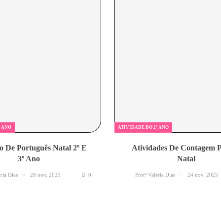
º ANO
ATIVIDADE DO 2º ANO
o De Português Natal 2º E
Atividades De Contagem 
3º Ano
Natal
éria Dias
28 nov, 2025
0
Profª Valéria Dias
24 nov, 2025