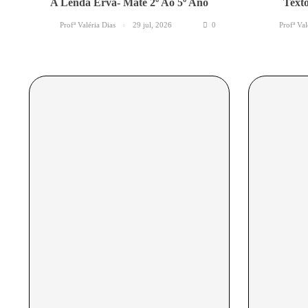
A Lenda Erva- Mate 2º Ao 5º Ano
Texto
Profª Valéria Dias
29 jul, 2026
0
Profª Val