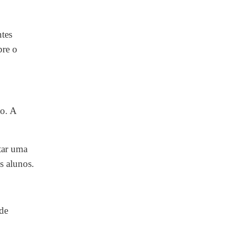
ntes
bre o
io. A
otar uma
s alunos.
 de