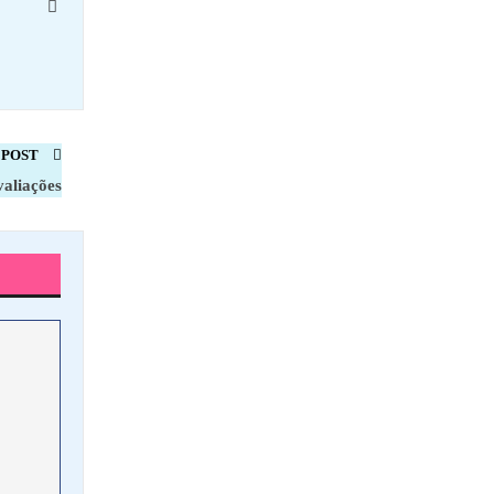
 POST
valiações