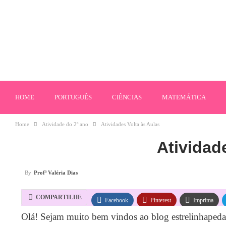
HOME
PORTUGUÊS
CIÊNCIAS
MATEMÁTICA
Home
Atividade do 2º ano
Atividades Volta às Aulas
Atividad
By
Profª Valéria Dias
COMPARTILHE
Facebook
Pinterest
Imprima
Olá! Sejam muito bem vindos ao blog estrelinhaped