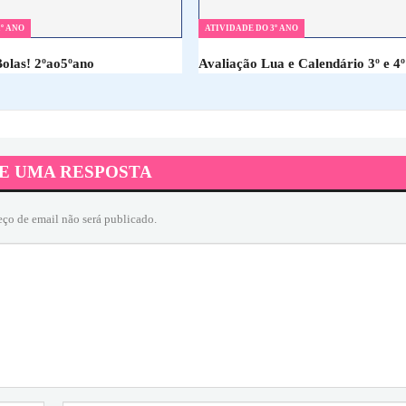
º ANO
ATIVIDADE DO 3º ANO
Bolas! 2ºao5ºano
Avaliação Lua e Calendário 3º e 4º
E UMA RESPOSTA
eço de email não será publicado.