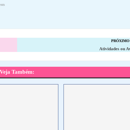
nts
PRÓXIMO
Atividades ou A
Veja Também: