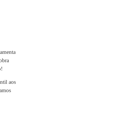
ramenta
obra
o!
ntil aos
ramos