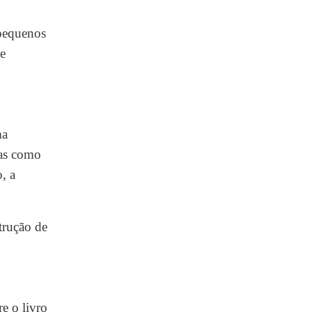
 pequenos
 e
ma
mas como
, a
trução de
e o livro