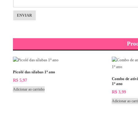
Pro
Picolé das sílabas 1º ano
Combo de ativ
R$
5,97
1º ano
Adicionar ao carrinho
R$
3,99
Adicionar ao carr