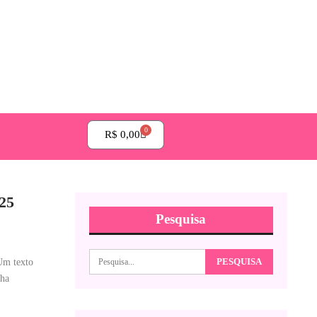
0
R$
0,00
25
Pesquisa
Um texto
nha