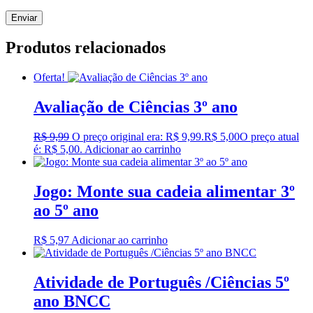
Produtos relacionados
Oferta!
Avaliação de Ciências 3º ano
R$
9,99
O preço original era: R$ 9,99.
R$
5,00
O preço atual
é: R$ 5,00.
Adicionar ao carrinho
Jogo: Monte sua cadeia alimentar 3º
ao 5º ano
R$
5,97
Adicionar ao carrinho
Atividade de Português /Ciências 5º
ano BNCC