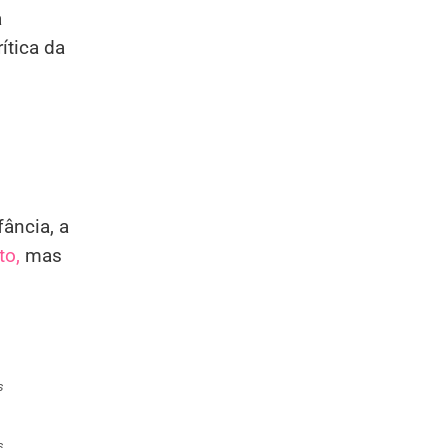
a
ítica da
ância, a
to,
mas
s
s