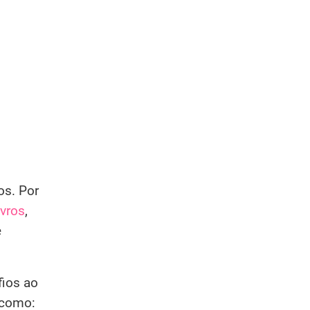
os. Por
ivros
,
e
fios ao
 como: