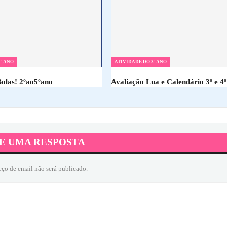
º ANO
ATIVIDADE DO 3º ANO
Bolas! 2ºao5ºano
Avaliação Lua e Calendário 3º e 4º
E UMA RESPOSTA
eço de email não será publicado.