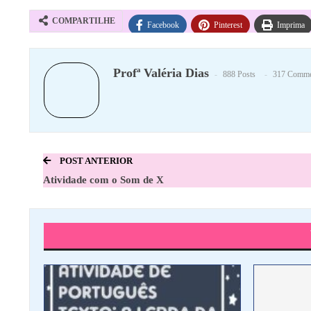
COMPARTILHE
Facebook
Pinterest
Imprima
Profª Valéria Dias
888 Posts
317 Comme
POST ANTERIOR
Atividade com o Som de X