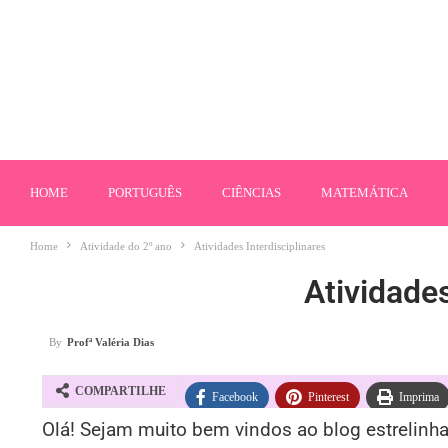
HOME
PORTUGUÊS
CIÊNCIAS
MATEMÁTICA
Home
Atividade do 2º ano
Atividades Interdisciplinares
Atividades
By
Profª Valéria Dias
COMPARTILHE
Facebook
Pinterest
Imprima
Olá! Sejam muito bem vindos ao blog estrelin