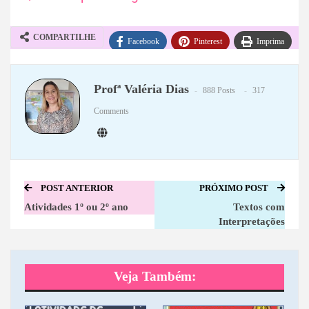
COMPARTILHE
Facebook
Pinterest
Imprima
WhatsApp
Telegram
Profª Valéria Dias
888 Posts
317
Comments
POST ANTERIOR
PRÓXIMO POST
Atividades 1º ou 2º ano
Textos com
Interpretações
Veja Também: