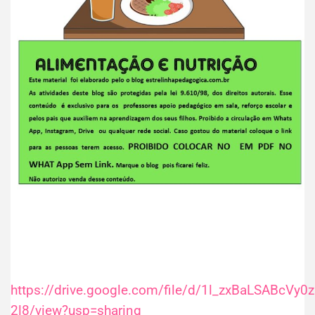
https://drive.google.com/file/d/1l_zxBaLSABcVy0
2l8/view?usp=sharing