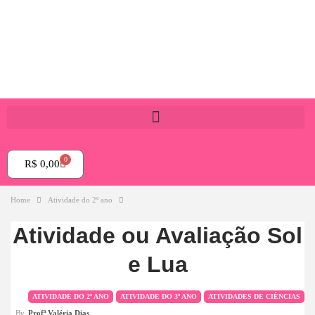
0
R$
0,00
Home
Atividade do 2º ano
Atividade ou Avaliação Sol
e Lua
ATIVIDADE DO 2º ANO
ATIVIDADE DO 3º ANO
ATIVIDADES DE CIÊNCIAS
By
Profª Valéria Dias