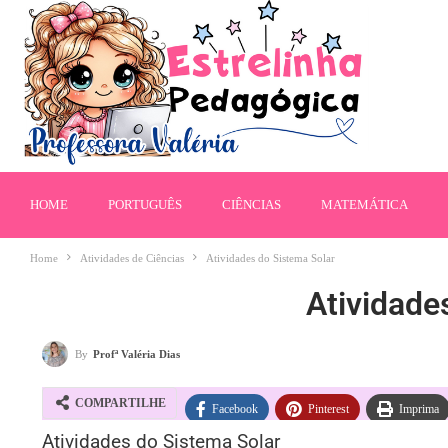
HOME
PORTUGUÊS
CIÊNCIAS
MATEMÁTICA
Home
Atividades de Ciências
Atividades do Sistema Solar
Atividade
By
Profª Valéria Dias
COMPARTILHE
Facebook
Pinterest
Imprima
Atividades do Sistema Solar