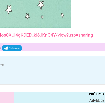
VHos0XUl4gKDED_kI8JKnG4Y/view?usp=sharing
Telegram
nts
PRÓXIMO
Atividade