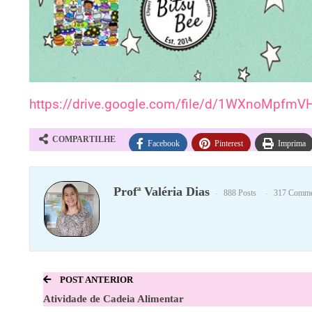
https://drive.google.com/file/d/1WXnoMpfm
COMPARTILHE
Facebook
Pinterest
Imprima
Profª Valéria Dias
888 Posts
317 Comme
POST ANTERIOR
Atividade de Cadeia Alimentar