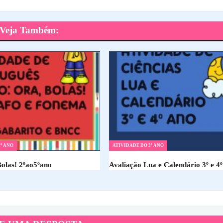
Veja Também:
º ANO
ATIVIDADE DO 3º ANO
Bolas! 2ºao5ºano
Avaliação Lua e Calendário 3º e 4º