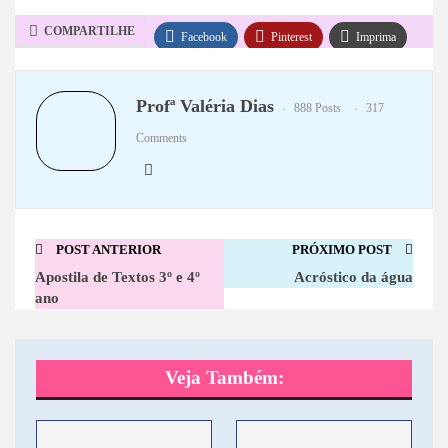
COMPARTILHE
Facebook
Pinterest
Imprima
WhatsApp
Telegram
Profª Valéria Dias
888 Posts
317
Comments
POST ANTERIOR
PRÓXIMO POST
Apostila de Textos 3º e 4º
Acróstico da água
ano
Veja Também: