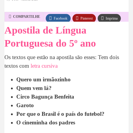
COMPARTILHE
Facebook
Pinterest
Imprima
Apostila de Língua
WhatsApp
Telegram
Portuguesa do 5º ano
Os textos que estão na apostila são esses: Tem dois
textos com
letra cursiva
Quero um irmãozinho
Quem vem lá?
Circo Bagunça Benfeita
Garoto
Por que o Brasil é o país do futebol?
O cineminha dos padres