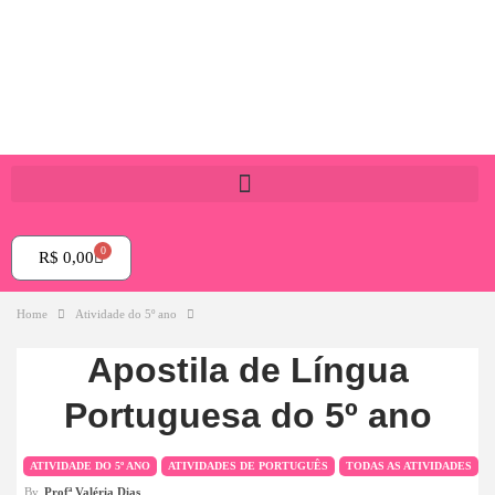
0
R$
0,00
Home
Atividade do 5º ano
Apostila de Língua
Portuguesa do 5º ano
ATIVIDADE DO 5º ANO
ATIVIDADES DE PORTUGUÊS
TODAS AS ATIVIDADES
By
Profª Valéria Dias