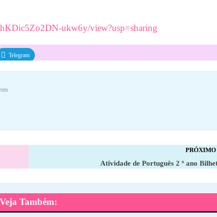
bokhKDic5Zo2DN-ukw6y/view?usp=sharing
Telegram
nts
PRÓXIMO
Atividade de Português 2 º ano Bil
Veja Também: