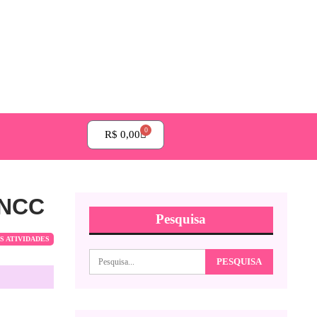
0
R$
0,00
 BNCC
Pesquisa
S ATIVIDADES