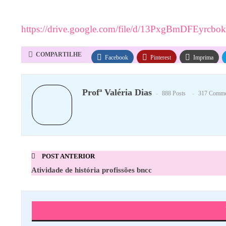
https://drive.google.com/file/d/13PxgBmDFEyrc
COMPARTILHE
Facebook
Pinterest
Imprima
Profª Valéria Dias
888 Posts
317 Comme
POST ANTERIOR
Atividade de história profissões bncc