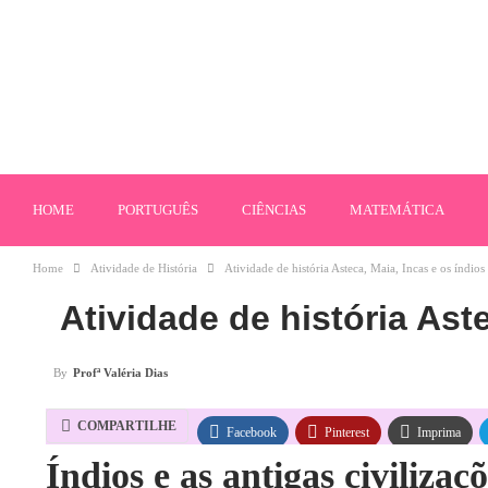
HOME
PORTUGUÊS
CIÊNCIAS
MATEMÁTICA
Home
Atividade de História
Atividade de história Asteca, Maia, Incas e os índi
Atividade de história Ast
By
Profª Valéria Dias
COMPARTILHE
Facebook
Pinterest
Imprima
Índios e as antigas civilizaç