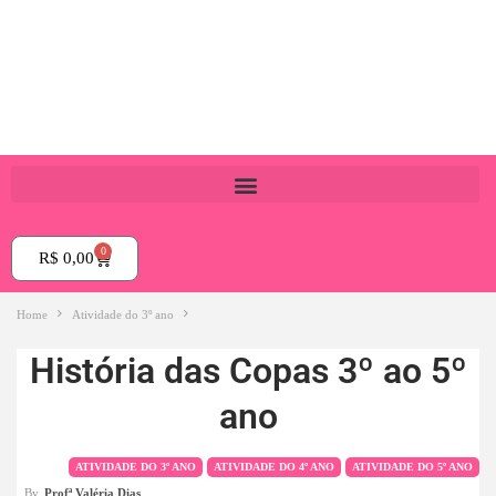
0
R$
0,00
Home
Atividade do 3º ano
História das Copas 3º ao 5º
ano
ATIVIDADE DO 3º ANO
ATIVIDADE DO 4º ANO
ATIVIDADE DO 5º ANO
By
Profª Valéria Dias