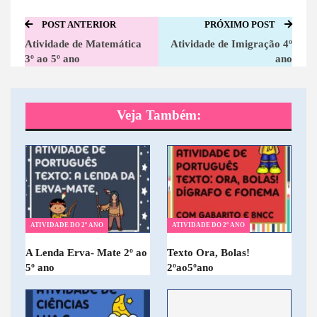
POST ANTERIOR
PRÓXIMO POST
Atividade de Matemática
Atividade de Imigração 4º
3º ao 5º ano
ano
Veja Também:
ATIVIDADE DO 2º ANO
ATIVIDADE DO 2º ANO
A Lenda Erva- Mate 2º ao
Texto Ora, Bolas!
5º ano
2ºao5ºano