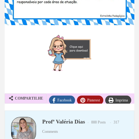
COMPARTILHE
Facebook
Pinterest
Imprima
WhatsApp
Telegram
Profª Valéria Dias
888 Posts
317
Comments