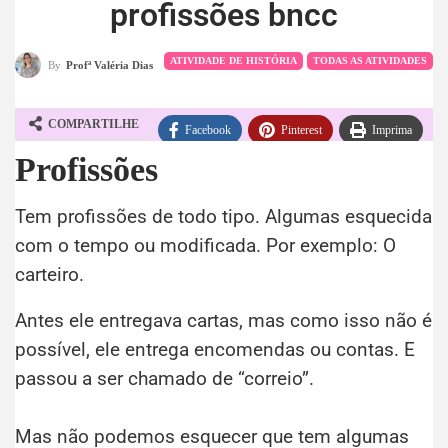
profissões bncc
ATIVIDADE DE HISTÓRIA
TODAS AS ATIVIDADES
By
Profª Valéria Dias
COMPARTILHE
Facebook
Pinterest
Imprima
Profissões
WhatsApp
Telegram
Tem profissões de todo tipo. Algumas esquecida
com o tempo ou modificada. Por exemplo: O
carteiro.
Antes ele entregava cartas, mas como isso não é
possível, ele entrega encomendas ou contas. E
passou a ser chamado de “correio”.
Mas não podemos esquecer que tem algumas