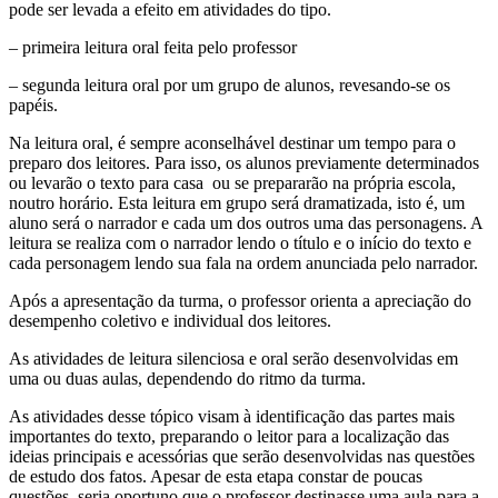
pode ser levada a efeito em atividades do tipo.
– primeira leitura oral feita pelo professor
– segunda leitura oral por um grupo de alunos, revesando-se os
papéis.
Na leitura oral, é sempre aconselhável destinar um tempo para o
preparo dos leitores. Para isso, os alunos previamente determinados
ou levarão o texto para casa ou se prepararão na própria escola,
noutro horário. Esta leitura em grupo será dramatizada, isto é, um
aluno será o narrador e cada um dos outros uma das personagens. A
leitura se realiza com o narrador lendo o título e o início do texto e
cada personagem lendo sua fala na ordem anunciada pelo narrador.
Após a apresentação da turma, o professor orienta a apreciação do
desempenho coletivo e individual dos leitores.
As atividades de leitura silenciosa e oral serão desenvolvidas em
uma ou duas aulas, dependendo do ritmo da turma.
As atividades desse tópico visam à identificação das partes mais
importantes do texto, preparando o leitor para a localização das
ideias principais e acessórias que serão desenvolvidas nas questões
de estudo dos fatos. Apesar de esta etapa constar de poucas
questões, seria oportuno que o professor destinasse uma aula para a