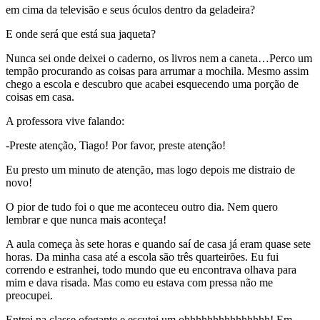
em cima da televisão e seus óculos dentro da geladeira?
E onde será que está sua jaqueta?
Nunca sei onde deixei o caderno, os livros nem a caneta…Perco um
tempão procurando as coisas para arrumar a mochila. Mesmo assim
chego a escola e descubro que acabei esquecendo uma porção de
coisas em casa.
A professora vive falando:
-Preste atenção, Tiago! Por favor, preste atenção!
Eu presto um minuto de atenção, mas logo depois me distraio de
novo!
O pior de tudo foi o que me aconteceu outro dia. Nem quero
lembrar e que nunca mais aconteça!
A aula começa às sete horas e quando saí de casa já eram quase sete
horas. Da minha casa até a escola são três quarteirões. Eu fui
correndo e estranhei, todo mundo que eu encontrava olhava para
mim e dava risada. Mas como eu estava com pressa não me
preocupei.
Entrei na classe ofegante e escutei um ohhhhhhhhhhhhhhh! Em