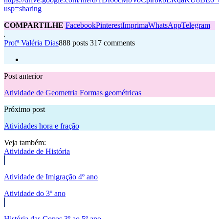
usp=sharing
COMPARTILHE
Facebook
Pinterest
Imprima
WhatsApp
Telegram
Profª Valéria Dias
888 posts
317 comments
Post anterior
Atividade de Geometria Formas geométricas
Próximo post
Atividades hora e fração
Veja também:
Atividade de História
Atividade de Imigração 4º ano
Atividade do 3º ano
História das Copas 3º ao 5º ano