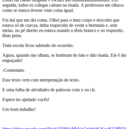
seguida, todos os colegas caíram na risada. A professora me olhava
como se nunca tivesse visto coisa igual.
Foi daí que me dei conta. Olhei para o meu corpo e descobri que
estava só de cuecas, tinha esquecido de vestir a bermuda e, sem
meias, no pé direito eu estava usando o tênis branco e no esquerdo,
tênis preto.
Toda escola ficou sabendo do ocorrido.
Agora, quando me olham, se lembram do fato e dão risada. Ele é tão
engraçado!
-Comentam.
Esse texto vem com interpretação de texto.
E uma folha de atividades de palavras com x ou ch.
Espero ter ajudado vocês!
Um bom trabalho!
https://drive.google.com/file/d/1DI66cMbVoCpirbkbLKqaKU8BE0_