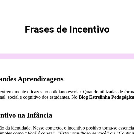
Frases de Incentivo
randes Aprendizagens
e extremamente eficazes no cotidiano escolar. Quando utilizadas de form
al, social e cognitivo dos estudantes. No
Blog Estrelinha Pedagógic
ntivo na Infância
o da identidade. Nesse contexto, o incentivo positivo torna-se essenci
 simples como
“Você é capaz”
,
“Estou orgulhoso de você”
ou
“Continu