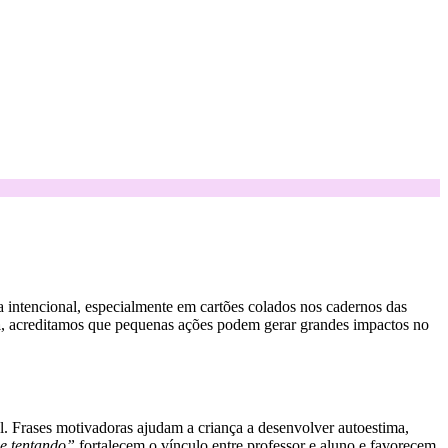
a intencional, especialmente em cartões colados nos cadernos das
a
, acreditamos que pequenas ações podem gerar grandes impactos no
al. Frases motivadoras ajudam a criança a desenvolver autoestima,
e tentando”
fortalecem o vínculo entre professor e aluno e favorecem