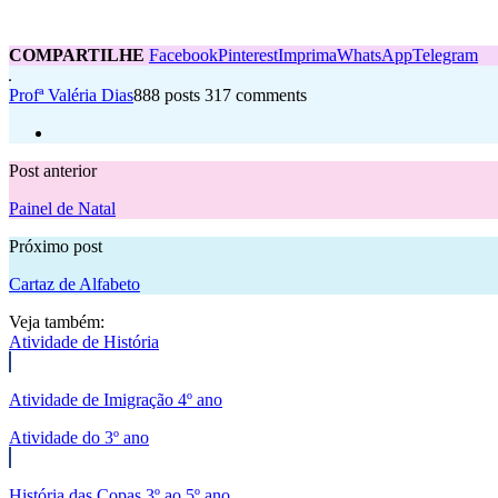
COMPARTILHE
Facebook
Pinterest
Imprima
WhatsApp
Telegram
Profª Valéria Dias
888 posts
317 comments
Post anterior
Painel de Natal
Próximo post
Cartaz de Alfabeto
Veja também:
Atividade de História
Atividade de Imigração 4º ano
Atividade do 3º ano
História das Copas 3º ao 5º ano