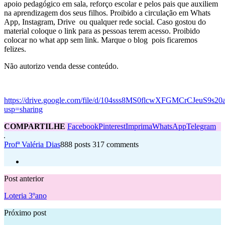
apoio pedagógico em sala, reforço escolar e pelos pais que auxiliem
na aprendizagem dos seus filhos. Proibido a circulação em Whats
App, Instagram, Drive ou qualquer rede social. Caso gostou do
material coloque o link para as pessoas terem acesso. Proibido
colocar no what app sem link. Marque o blog pois ficaremos
felizes.
Não autorizo venda desse conteúdo.
https://drive.google.com/file/d/104sss8MS0flcwXFGMCrCJeuS9s20
usp=sharing
COMPARTILHE
Facebook
Pinterest
Imprima
WhatsApp
Telegram
Profª Valéria Dias
888 posts
317 comments
Post anterior
Loteria 3ºano
Próximo post