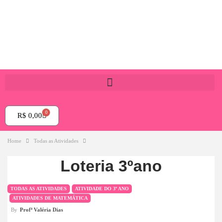
0
R$
0,00
Home
Todas as Atividades
Loteria 3ºano
TODAS AS ATIVIDADES
ATIVIDADE DO 3º ANO
ATIVIDADES DE MATEMÁTICA
By
Profª Valéria Dias