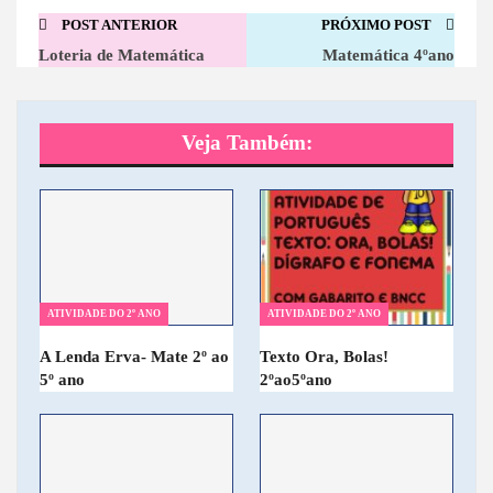
POST ANTERIOR
PRÓXIMO POST
Loteria de Matemática
Matemática 4ºano
Veja Também:
ATIVIDADE DO 2º ANO
ATIVIDADE DO 2º ANO
A Lenda Erva- Mate 2º ao
Texto Ora, Bolas!
5º ano
2ºao5ºano