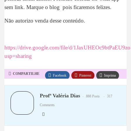
sem link. Marque o blog pois ficaremos felizes.
Não autorizo venda desse conteúdo.
https://drive.google.com/file/d/1JaxUHEOc9btPaEU9
usp=sharing
COMPARTILHE
Facebook
Pinterest
Imprima
WhatsApp
Telegram
Profª Valéria Dias
888 Posts
317
Comments