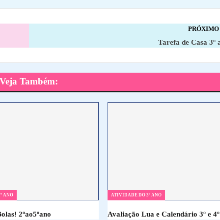
PRÓXIMO
Tarefa de Casa 3º 
Veja Também:
º ANO
ATIVIDADE DO 3º ANO
Bolas! 2ºao5ºano
Avaliação Lua e Calendário 3º e 4º