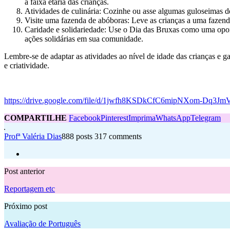
a faixa etária das crianças.
Atividades de culinária: Cozinhe ou asse algumas guloseimas 
Visite uma fazenda de abóboras: Leve as crianças a uma fazenda 
Caridade e solidariedade: Use o Dia das Bruxas como uma oportu
ações solidárias em sua comunidade.
Lembre-se de adaptar as atividades ao nível de idade das crianças e g
e criatividade.
https://drive.google.com/file/d/1jwfh8KSDkCfC6mipNXom-Dq3JmV
COMPARTILHE
Facebook
Pinterest
Imprima
WhatsApp
Telegram
Profª Valéria Dias
888 posts
317 comments
Post anterior
Reportagem etc
Próximo post
Avaliação de Português