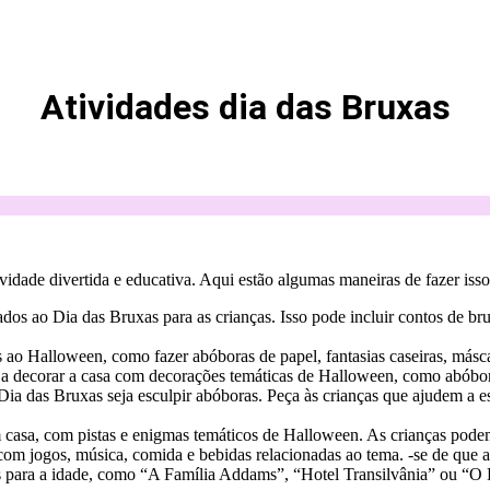
Atividades dia das Bruxas
idade divertida e educativa. Aqui estão algumas maneiras de fazer isso 
nados ao Dia das Bruxas para as crianças. Isso pode incluir contos de b
as ao Halloween, como fazer abóboras de papel, fantasias caseiras, más
 decorar a casa com decorações temáticas de Halloween, como abóboras
ia das Bruxas seja esculpir abóboras. Peça às crianças que ajudem a es
 casa, com pistas e enigmas temáticos de Halloween. As crianças pode
m jogos, música, comida e bebidas relacionadas ao tema. -se de que as 
s para a idade, como “A Família Addams”, “Hotel Transilvânia” ou “O 