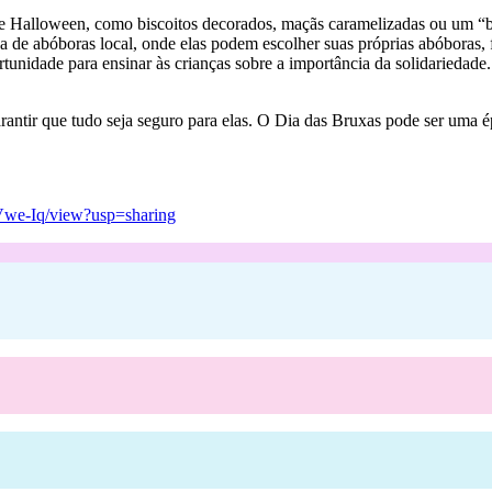
de Halloween, como biscoitos decorados, maçãs caramelizadas ou um “
de abóboras local, onde elas podem escolher suas próprias abóboras, fa
nidade para ensinar às crianças sobre a importância da solidariedade. V
arantir que tudo seja seguro para elas. O Dia das Bruxas pode ser uma é
we-Iq/view?usp=sharing