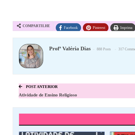
COMPARTILHE
Facebook
Pinterest
Imprima
Profª Valéria Dias
888 Posts
317 Comme
POST ANTERIOR
Atividade de Ensino Religioso