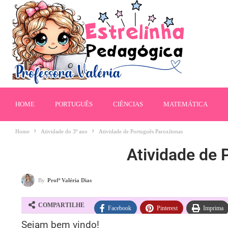
HOME
PORTUGUÊS
CIÊNCIAS
MATEMÁTICA
Home
Atividade do 3º ano
Atividade de Português Paroxítonas
Atividade de 
By
Profª Valéria Dias
COMPARTILHE
Facebook
Pinterest
Imprima
Sejam bem vindo!