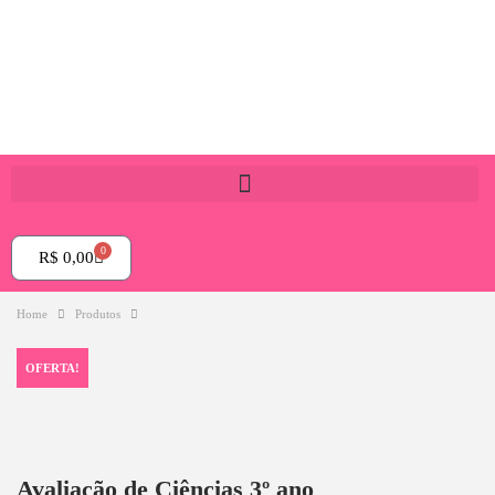
0
R$
0,00
Home
Produtos
OFERTA!
Avaliação de Ciências 3º ano