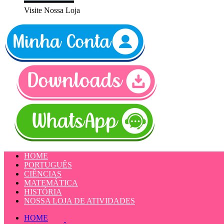
Visite Nossa Loja
HOME
PORTUGUÊS
CIÊNCIAS
MATEMÁTICA
HISTÓRIA
NOSSA LOJA DE ATIVIDADES
HOME