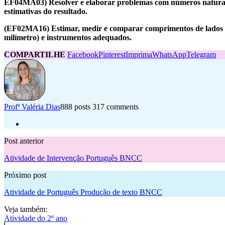
EF04MA03) Resolver e elaborar problemas com números naturais en
estimativas do resultado.
(EF02MA16) Estimar, medir e comparar comprimentos de lados de 
milímetro) e instrumentos adequados.
COMPARTILHE
Facebook
Pinterest
Imprima
WhatsApp
Telegram
Profª Valéria Dias
888 posts
317 comments
Post anterior
Atividade de Intervenção Português BNCC
Próximo post
Atividade de Português Produção de texto BNCC
Veja também:
Atividade do 2º ano