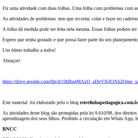
Fiz uma atividade com duas folhas. Uma folha com problemas com as 
As atividades de problemas tem que recortar, colar e fazer no caderno
A folha dá medida pode ser feita nela mesma. Essas folhas podem ser 
Espero que tenha gostado e que possa fazer parte do seu planejamento
Um ótimo trabalho a todos!
Abraços!
https://drive.google.com/file/d/1IhBugMAzQ_aDeVlSJOXb2Omo_x
Este material foi elaborado pelo o blog
estrelinhapedagogica.com.b
As atividades deste blog são protegidas pela lei 9.610/98, dos direito
aprendizagem dos seus filhos. Proibido a circulação em Whats App, I
BNCC