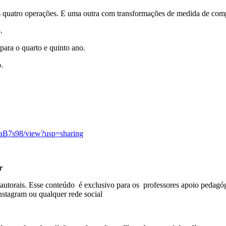
quatro operações. E uma outra com transformações de medida de compri
.
para o quarto e quinto ano.
.
aB7s98/view?usp=sharing
r
s autorais. Esse conteúdo é exclusivo para os professores apoio pedagóg
nstagram ou qualquer rede social