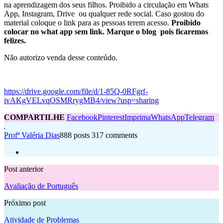
na aprendizagem dos seus filhos. Proibido a circulação em Whats
App, Instagram, Drive ou qualquer rede social. Caso gostou do
material coloque o link para as pessoas terem acesso.
Proibido
colocar no what app sem link. Marque o blog pois ficaremos
felizes.
Não autorizo venda desse conteúdo.
https://drive.google.com/file/d/1-85Q-0RFgrf-
ivAKgVELvqOSMRrygMB4/view?usp=sharing
COMPARTILHE
Facebook
Pinterest
Imprima
WhatsApp
Telegram
Profª Valéria Dias
888 posts
317 comments
Post anterior
Avaliação de Português
Próximo post
Atividade de Problemas