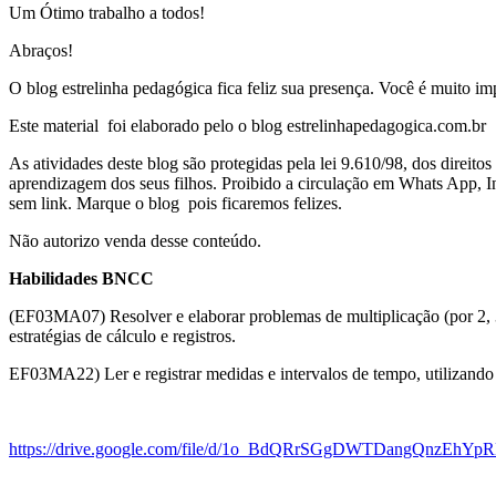
Um Ótimo trabalho a todos!
Abraços!
O blog estrelinha pedagógica fica feliz sua presença. Você é muito imp
Este material foi elaborado pelo o blog estrelinhapedagogica.com.br
As atividades deste blog são protegidas pela lei 9.610/98, dos direito
aprendizagem dos seus filhos. Proibido a circulação em Whats App, In
sem link. Marque o blog pois ficaremos felizes.
Não autorizo venda desse conteúdo.
Habilidades BNCC
(EF03MA07) Resolver e elaborar problemas de multiplicação (por 2, 3, 
estratégias de cálculo e registros.
EF03MA22) Ler e registrar medidas e intervalos de tempo, utilizando r
https://drive.google.com/file/d/1o_BdQRrSGgDWTDangQnzEhYp