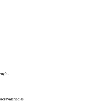
ençõe.
soravaleriadias