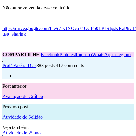
Não autorizo venda desse conteúdo.
https://drive.google.com/file/d/1vJXOca74UCPb9LKISIpsKRaPhv
usp=sharing
COMPARTILHE
Facebook
Pinterest
Imprima
WhatsApp
Telegram
Profª Valéria Dias
888 posts
317 comments
Post anterior
Avaliação de Gráfico
Próximo post
Atividade de Solidão
Veja também:
Atividade do 2º ano