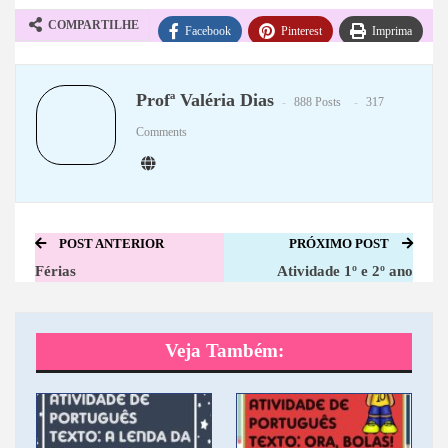
COMPARTILHE
Facebook
Pinterest
Imprima
WhatsApp
Telegram
Profª Valéria Dias
888 Posts
317
Comments
POST ANTERIOR
PRÓXIMO POST
Férias
Atividade 1º e 2º ano
Veja Também: