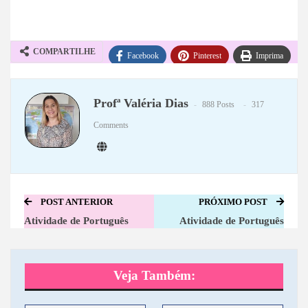
COMPARTILHE
Facebook
Pinterest
Imprima
WhatsApp
Telegram
Profª Valéria Dias
888 Posts
317
Comments
POST ANTERIOR
PRÓXIMO POST
Atividade de Português
Atividade de Português
Veja Também: