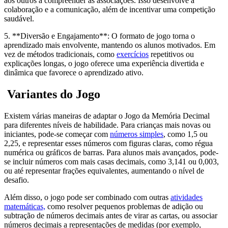
aos outros a compreender as associações. Isso desenvolve a
colaboração e a comunicação, além de incentivar uma competição
saudável.
5. **Diversão e Engajamento**: O formato de jogo torna o
aprendizado mais envolvente, mantendo os alunos motivados. Em
vez de métodos tradicionais, como
exercícios
repetitivos ou
explicações longas, o jogo oferece uma experiência divertida e
dinâmica que favorece o aprendizado ativo.
Variantes do Jogo
Existem várias maneiras de adaptar o Jogo da Memória Decimal
para diferentes níveis de habilidade. Para crianças mais novas ou
iniciantes, pode-se começar com
números simples
, como 1,5 ou
2,25, e representar esses números com figuras claras, como régua
numérica ou gráficos de barras. Para alunos mais avançados, pode-
se incluir números com mais casas decimais, como 3,141 ou 0,003,
ou até representar frações equivalentes, aumentando o nível de
desafio.
Além disso, o jogo pode ser combinado com outras
atividades
matemáticas,
como resolver pequenos problemas de adição ou
subtração de números decimais antes de virar as cartas, ou associar
números decimais a representações de medidas (por exemplo,