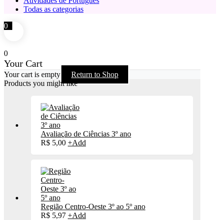
Atividades de Português
Todas as categorias
0
0
Your Cart
Your cart is empty
Return to Shop
Products you might like
Avaliação de Ciências 3º ano
R$
5,00
+
Add
Região Centro-Oeste 3º ao 5º ano
R$
5,97
+
Add