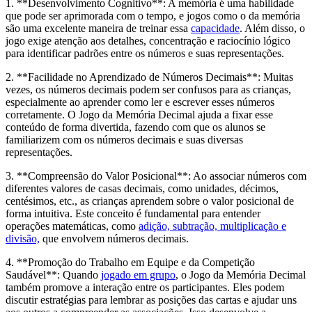
1. **Desenvolvimento Cognitivo**: A memória é uma habilidade
que pode ser aprimorada com o tempo, e jogos como o da memória
são uma excelente maneira de treinar essa
capacidade
. Além disso, o
jogo exige atenção aos detalhes, concentração e raciocínio lógico
para identificar padrões entre os números e suas representações.
2. **Facilidade no Aprendizado de Números Decimais**: Muitas
vezes, os números decimais podem ser confusos para as crianças,
especialmente ao aprender como ler e escrever esses números
corretamente. O Jogo da Memória Decimal ajuda a fixar esse
conteúdo de forma divertida, fazendo com que os alunos se
familiarizem com os números decimais e suas diversas
representações.
3. **Compreensão do Valor Posicional**: Ao associar números com
diferentes valores de casas decimais, como unidades, décimos,
centésimos, etc., as crianças aprendem sobre o valor posicional de
forma intuitiva. Este conceito é fundamental para entender
operações matemáticas, como
adição, subtração, multiplicação e
divisão,
que envolvem números decimais.
4. **Promoção do Trabalho em Equipe e da Competição
Saudável**: Quando
jogado em grupo
, o Jogo da Memória Decimal
também promove a interação entre os participantes. Eles podem
discutir estratégias para lembrar as posições das cartas e ajudar uns