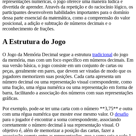
representações numéricas, o jogo oferece uma maneira lúdica e
divertida de aprender. Através da repetição e do raciocínio lógico, os
participantes desenvolvem habilidades importantes para o domínio
dessa parte essencial da matemática, como a compreensão do valor
posicional, a adição e subtração de números decimais e o
reconhecimento de frações.
A Estrutura do Jogo
O Jogo da Memória Decimal segue a estrutura
tradicional
do jogo
da memória, mas com um foco específico em números decimais. Em
sua versão básica, o jogo consiste em um conjunto de cartas ou
peças, geralmente em pares, que devem ser viradas de modo que os
jogadores memorizem suas posições. Cada carta apresenta um
número decimal ou uma representação visual correspondente, como
uma fração, uma régua numérica ou uma representação em forma de
barra, facilitando a associação dos números com suas representações
gráficas.
Por exemplo, pode-se ter uma carta com o número **3,75** e outra
com uma régua numérica que mostre esse mesmo valor. O
desafio
para o jogador é encontrar a soma correspondente, associando
corretamente o número decimal à sua representação visual. O
objetivo é, além de memorizar a posição das cartas, fazer a
associação correta entre as representações, que a soma seja o valo 1.