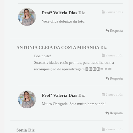
2 anos atrás
Profª Valéria Dias
Diz
Você clica debaixo da foto.
Resposta
ANTONIA CLEIA DA COSTA MIRANDA
Diz
2 anos atrás
Boa noite!
Suas atividades estão prontas, para trabalha com a
recomposição de aprendizagem👏👏👏👏🤜🤛🫶
Resposta
2 anos atrás
Profª Valéria Dias
Diz
Muito Obrigada, Seja muito bem vinda!
Resposta
2 anos atrás
Sonia
Diz