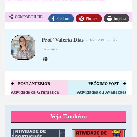
COMPARTILHE
Facebook
Pinterest
Imprima
WhatsApp
Telegram
Profª Valéria Dias
888 Posts
317
Comments
POST ANTERIOR
PRÓXIMO POST
Atividade de Gramática
Atividades ou Avaliações
Veja Também: