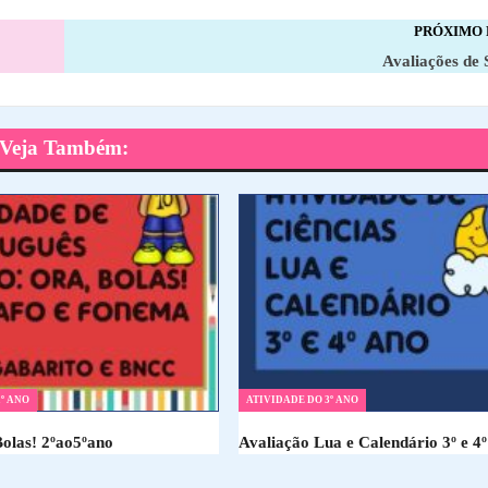
PRÓXIMO
Avaliações de 
Veja Também:
º ANO
ATIVIDADE DO 3º ANO
Bolas! 2ºao5ºano
Avaliação Lua e Calendário 3º e 4º