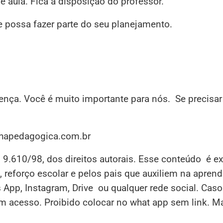
 aula. Fica a disposição do professor.
e possa fazer parte do seu planejamento.
sença. Você é muito importante para nós. Se precisar
inhapedagogica.com.br
i 9.610/98, dos direitos autorais. Esse conteúdo é e
 reforço escolar e pelos pais que auxiliem na apren
s App, Instagram, Drive ou qualquer rede social. Cas
em acesso. Proibido colocar no what app sem link. M