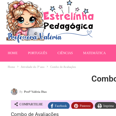
HOME
PORTUGUÊS
CIÊNCIAS
MATEMÁTICA
Home
Atividade do 3º ano
Combo de Avaliações
Combo
By
Profª Valéria Dias
COMPARTILHE
Facebook
Pinterest
Imprima
Combo de Avaliações