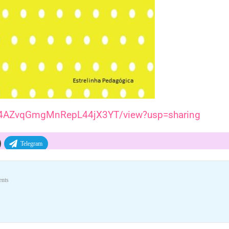
mbJ4AZvqGmgMnRepL44jX3YT/view?usp=sharing
Telegram
nts