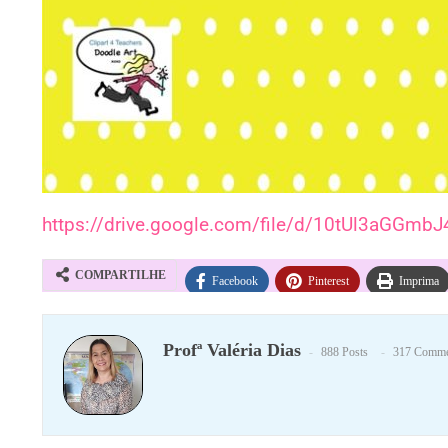
https://drive.google.com/file/d/10tUl3aGG
COMPARTILHE
Facebook
Pinterest
Imprima
Profª Valéria Dias
888 Posts
317 Comme