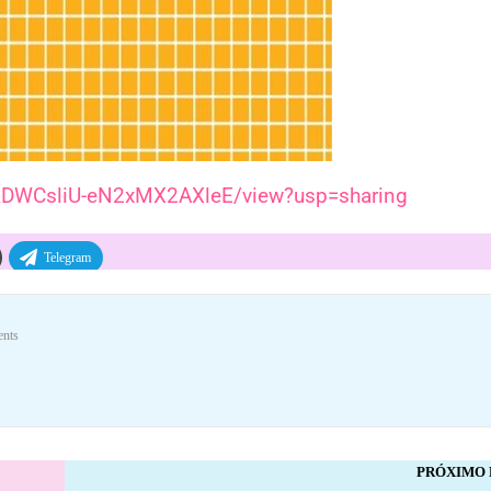
w_kDWCsliU-eN2xMX2AXleE/view?usp=sharing
Telegram
nts
PRÓXIMO