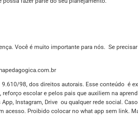
e possa fazer parte do seu planejamento.
sença. Você é muito importante para nós. Se precisar
inhapedagogica.com.br
i 9.610/98, dos direitos autorais. Esse conteúdo é e
 reforço escolar e pelos pais que auxiliem na apren
s App, Instagram, Drive ou qualquer rede social. Cas
em acesso. Proibido colocar no what app sem link. M