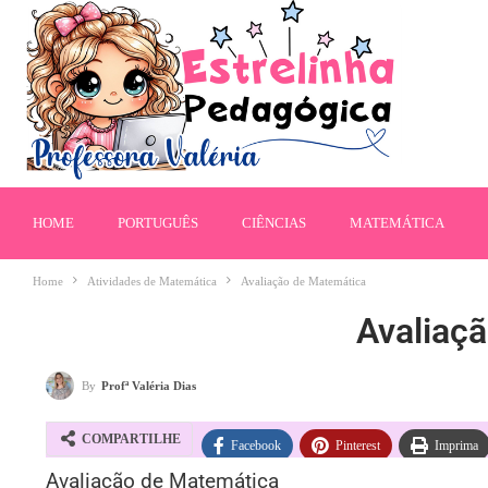
HOME
PORTUGUÊS
CIÊNCIAS
MATEMÁTICA
Home
Atividades de Matemática
Avaliação de Matemática
Avaliaç
By
Profª Valéria Dias
COMPARTILHE
Facebook
Pinterest
Imprima
Avaliação de Matemática