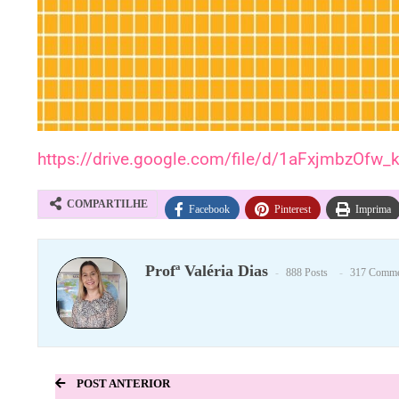
https://drive.google.com/file/d/1aFxjmbzOf
COMPARTILHE
Facebook
Pinterest
Imprima
Profª Valéria Dias
888 Posts
317 Comme
POST ANTERIOR