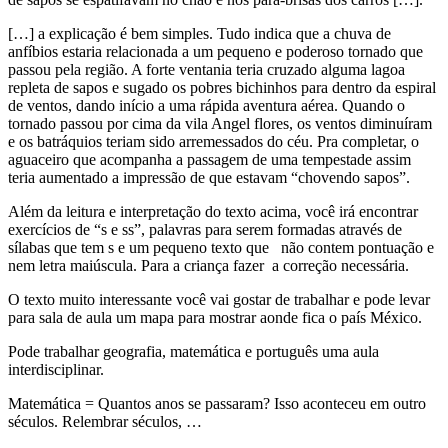
[…] a explicação é bem simples. Tudo indica que a chuva de
anfíbios estaria relacionada a um pequeno e poderoso tornado que
passou pela região. A forte ventania teria cruzado alguma lagoa
repleta de sapos e sugado os pobres bichinhos para dentro da espiral
de ventos, dando início a uma rápida aventura aérea. Quando o
tornado passou por cima da vila Angel flores, os ventos diminuíram
e os batráquios teriam sido arremessados do céu. Pra completar, o
aguaceiro que acompanha a passagem de uma tempestade assim
teria aumentado a impressão de que estavam “chovendo sapos”.
Além da leitura e interpretação do texto acima, você irá encontrar
exercícios de “s e ss”, palavras para serem formadas através de
sílabas que tem s e um pequeno texto que não contem pontuação e
nem letra maiúscula. Para a criança fazer a correção necessária.
O texto muito interessante você vai gostar de trabalhar e pode levar
para sala de aula um mapa para mostrar aonde fica o país México.
Pode trabalhar geografia, matemática e português uma aula
interdisciplinar.
Matemática = Quantos anos se passaram? Isso aconteceu em outro
séculos. Relembrar séculos, …