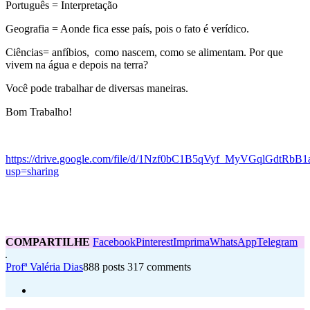
Português = Interpretação
Geografia = Aonde fica esse país, pois o fato é verídico.
Ciências= anfíbios, como nascem, como se alimentam. Por que
vivem na água e depois na terra?
Você pode trabalhar de diversas maneiras.
Bom Trabalho!
https://drive.google.com/file/d/1Nzf0bC1B5qVyf_MyVGqlGdtRbB1
usp=sharing
COMPARTILHE
Facebook
Pinterest
Imprima
WhatsApp
Telegram
Profª Valéria Dias
888 posts
317 comments