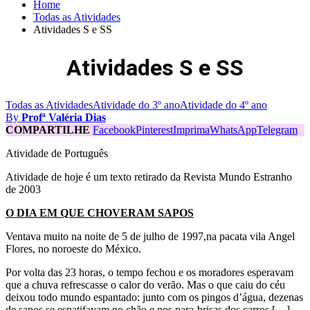
Home
Todas as Atividades
Atividades S e SS
Atividades S e SS
Todas as Atividades
Atividade do 3º ano
Atividade do 4º ano
By
Profª Valéria Dias
COMPARTILHE
Facebook
Pinterest
Imprima
WhatsApp
Telegram
Atividade de Português
Atividade de hoje é um texto retirado da Revista Mundo Estranho
de 2003
O DIA EM QUE CHOVERAM SAPOS
Ventava muito na noite de 5 de julho de 1997,na pacata vila Angel
Flores, no noroeste do México.
Por volta das 23 horas, o tempo fechou e os moradores esperavam
que a chuva refrescasse o calor do verão. Mas o que caiu do céu
deixou todo mundo espantado: junto com os pingos d’água, dezenas
de sapos se espatifavam no chão e nos para-brisas dos carros […].