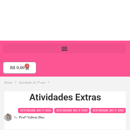
0
R$
0,00
Home
Atividade do 3º ano
Atividades Extras
ATIVIDADE DO 3º ANO
ATIVIDADE DO 4º ANO
ATIVIDADE DO 5º ANO
By
Profª Valéria Dias