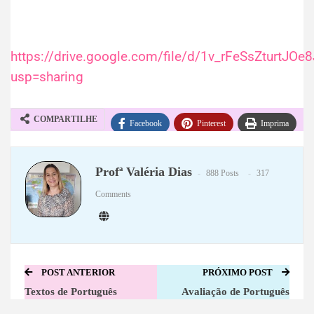
https://drive.google.com/file/d/1v_rFeSsZturtJ
usp=sharing
COMPARTILHE
Facebook
Pinterest
Imprima
WhatsApp
Telegram
Profª Valéria Dias
888 Posts
317
Comments
POST ANTERIOR
PRÓXIMO POST
Textos de Português
Avaliação de Português