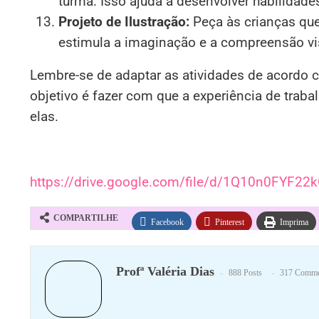
turma. Isso ajuda a desenvolver habilidad
Projeto de Ilustração:
Peça às crianças que 
estimula a imaginação e a compreensão vi
Lembre-se de adaptar as atividades de acordo c
objetivo é fazer com que a experiência de trabal
elas.
https://drive.google.com/file/d/1Q10n0FYF
COMPARTILHE
Facebook
Pinterest
Imprima
Profª Valéria Dias
888 Posts
317 Comme