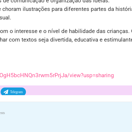
es de comunicação e organização das ideias.
choram ilustrações para diferentes partes da históri
sual.
om o interesse e o nível de habilidade das crianças.
har com textos seja divertida, educativa e estimulant
22kOgH5bcHNQn3rwm5rPrjJa/view?usp=sharing
Telegram
nts