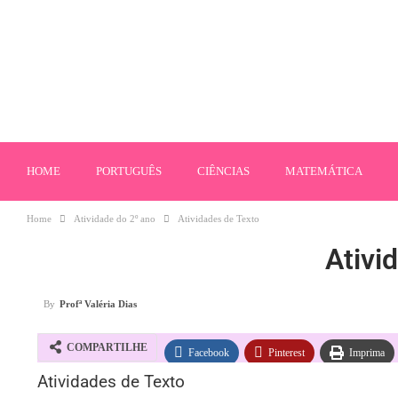
HOME
PORTUGUÊS
CIÊNCIAS
MATEMÁTICA
Home
Atividade do 2º ano
Atividades de Texto
Ativi
By
Profª Valéria Dias
COMPARTILHE
Facebook
Pinterest
Imprima
Atividades de Texto