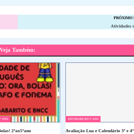
PRÓXIMO
Atividades 
Veja Também:
º ANO
ATIVIDADE DO 3º ANO
Bolas! 2ºao5ºano
Avaliação Lua e Calendário 3º e 4º