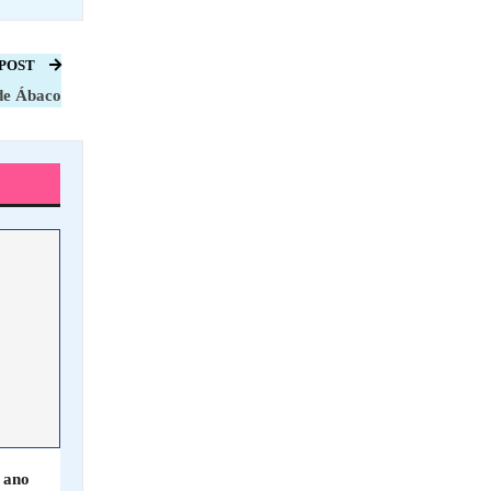
 POST
de Ábaco
 ano