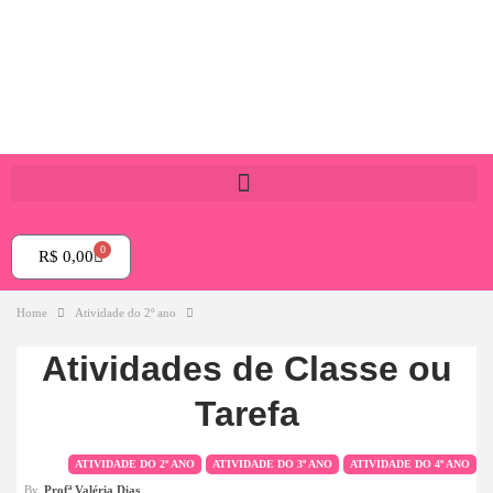
0
R$
0,00
Home
Atividade do 2º ano
Atividades de Classe ou
Tarefa
ATIVIDADE DO 2º ANO
ATIVIDADE DO 3º ANO
ATIVIDADE DO 4º ANO
By
Profª Valéria Dias