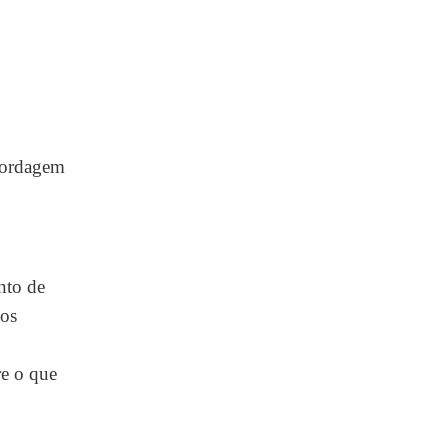
bordagem
nto de
dos
e o que