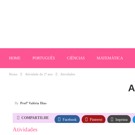
HOME
PORTUGUÊS
CIÊNCIAS
MATEMÁTICA
Home
Atividade do 2º ano
Atividades
A
By
Profª Valéria Dias
COMPARTILHE
Facebook
Pinterest
Imprima
Atividades