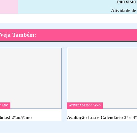
PRÓXIMO
Atividade de
Veja Também:
º ANO
ATIVIDADE DO 3º ANO
Bolas! 2ºao5ºano
Avaliação Lua e Calendário 3º e 4º