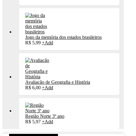
Jogo da memória dos estados brasileiros
R$
5,99
+
Add
Avaliação de Geografia e História
R$
6,00
+
Add
Região Norte 3º ano
R$
5,97
+
Add