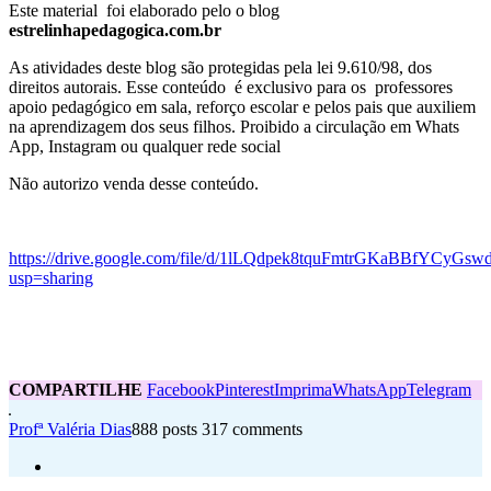
Este material foi elaborado pelo o blog
estrelinhapedagogica.com.br
As atividades deste blog são protegidas pela lei 9.610/98, dos
direitos autorais. Esse conteúdo é exclusivo para os professores
apoio pedagógico em sala, reforço escolar e pelos pais que auxiliem
na aprendizagem dos seus filhos. Proibido a circulação em Whats
App, Instagram ou qualquer rede social
Não autorizo venda desse conteúdo.
https://drive.google.com/file/d/1lLQdpek8tquFmtrGKaBBfYCyGs
usp=sharing
COMPARTILHE
Facebook
Pinterest
Imprima
WhatsApp
Telegram
Profª Valéria Dias
888 posts
317 comments