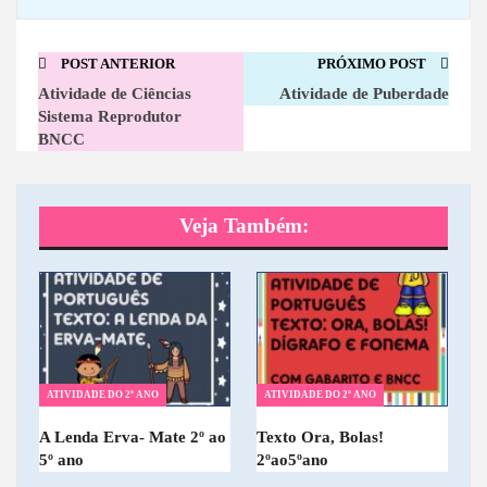
POST ANTERIOR
PRÓXIMO POST
Atividade de Ciências
Atividade de Puberdade
Sistema Reprodutor
BNCC
Veja Também:
ATIVIDADE DO 2º ANO
ATIVIDADE DO 2º ANO
A Lenda Erva- Mate 2º ao
Texto Ora, Bolas!
5º ano
2ºao5ºano