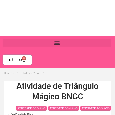
0
R$
0,00
Home
Atividade do 3º ano
Atividade de Triângulo
Mágico BNCC
ATIVIDADE DO 3º ANO
ATIVIDADE DO 4º ANO
ATIVIDADE DO 5º ANO
By
Profª Valéria Dias