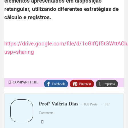
elementos apresentados em disposição
retangular, utilizando diferentes estratégias de
cálculo e registros.
https://drive.google.com/file/d/1cGlfQf5tGWttA
usp=sharing
COMPARTILHE
Facebook
Pinterest
Imprima
WhatsApp
Telegram
Profª Valéria Dias
888 Posts
317
Comments