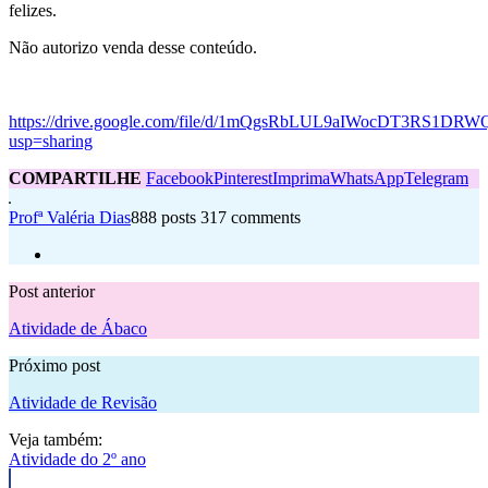
felizes.
Não autorizo venda desse conteúdo.
https://drive.google.com/file/d/1mQgsRbLUL9aIWocDT3RS1DRW
usp=sharing
COMPARTILHE
Facebook
Pinterest
Imprima
WhatsApp
Telegram
Profª Valéria Dias
888 posts
317 comments
Post anterior
Atividade de Ábaco
Próximo post
Atividade de Revisão
Veja também:
Atividade do 2º ano