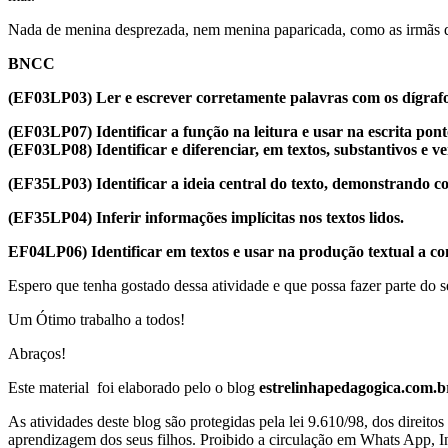
Nada de menina desprezada, nem menina paparicada, como as irmãs d
BNCC
(EF03LP03) Ler e escrever corretamente palavras com os dígrafos
(EF03LP07) Identificar a função na leitura e usar na escrita pont
(EF03LP08) Identificar e diferenciar, em textos, substantivos e v
(EF35LP03) Identificar a ideia central do texto, demonstrando c
(EF35LP04) Inferir informações implícitas nos textos lidos.
EF04LP06) Identificar em textos e usar na produção textual a co
Espero que tenha gostado dessa atividade e que possa fazer parte do 
Um Ótimo trabalho a todos!
Abraços!
Este material foi elaborado pelo o blog
estrelinhapedagogica.com.b
As atividades deste blog são protegidas pela lei 9.610/98, dos direito
aprendizagem dos seus filhos. Proibido a circulação em Whats App, I