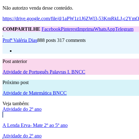
Não autorizo venda desse conteúdo.
https://drive.google.com/file/d/1aPW1z1J6ZWl3-53KmRkLJ-c2Ym
COMPARTILHE
Facebook
Pinterest
Imprima
WhatsApp
Telegram
Profª Valéria Dias
888 posts
317 comments
Post anterior
Atividade de Português Palavras I. BNCC
Próximo post
Atividade de Matemática BNCC
Veja também:
Atividade do 2º ano
A Lenda Erva- Mate 2º ao 5º ano
Atividade do 2º ano