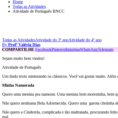
Home
Todas as Atividades
Atividade de Português BNCC
Todas as Atividades
Atividade do 3º ano
Atividade do 4º ano
By
Profª Valéria Dias
COMPARTILHE
Facebook
Pinterest
Imprima
WhatsApp
Telegram
Sejam muito bem vindos!
Atividade de Português
Um lindo texto misturando os clássicos. Você vai gostar muito. Além d
Minha Namorada
Quero uma menina pra namorar. Uma menina bem moreninha, bem quei
Não quero nenhuma Bela Adormecida. Quero uma garota cheiinha de vi
Não quero a Cinderela, complicada e tão maltratada, procurando feito
mal.