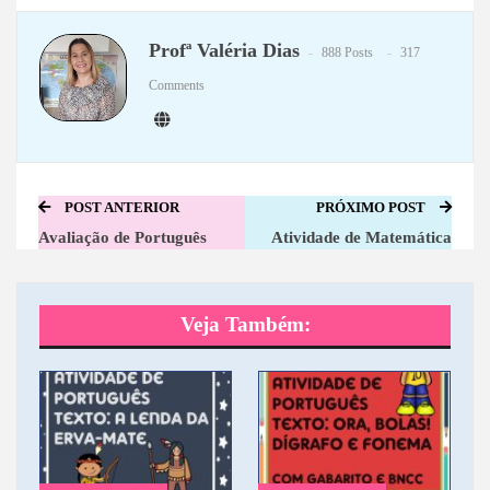
WhatsApp
Telegram
Profª Valéria Dias
888 Posts
317
Comments
POST ANTERIOR
PRÓXIMO POST
Avaliação de Português
Atividade de Matemática
Veja Também: