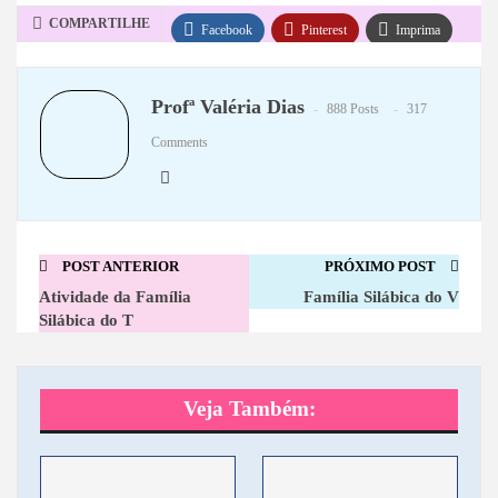
COMPARTILHE
Facebook
Pinterest
Imprima
WhatsApp
Telegram
Profª Valéria Dias
888 Posts
317
Comments
POST ANTERIOR
PRÓXIMO POST
Atividade da Família
Família Silábica do V
Silábica do T
Veja Também: