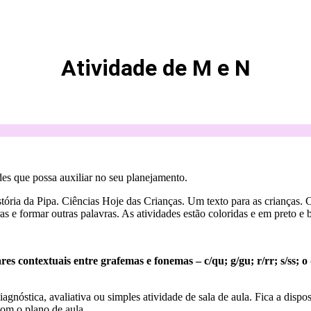
Atividade de M e N
es que possa auxiliar no seu planejamento.
ória da Pipa. Ciências Hoje das Crianças. Um texto para as crianças.
 e formar outras palavras. As atividades estão coloridas e em preto e 
contextuais entre grafemas e fonemas – c/qu; g/gu; r/rr; s/ss; o (e
iagnóstica, avaliativa ou simples atividade de sala de aula. Fica a dispo
om o plano de aula.