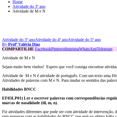
Home
Atividade do 3º ano
Atividade de M e N
Atividade do 3º ano
Atividade do 4º ano
Atividade do 5º ano
By
Profª Valéria Dias
COMPARTILHE
Facebook
Pinterest
Imprima
WhatsApp
Telegram
Atividade de M e N
Sejam muito bem vindos! Espero que você consiga encontrar atividad
Atividade de M e N é atividade de português. Com um texto uma Hist
Atividades de palavras com M e N. Para mudar os sentidos das palavras
Habilidades BNCC
EF03LP01) Ler e escrever palavras com correspondências regulares 
marcas de nasalidade (til, m, n)
.
Fiz atividades diferentes que pode ser com atividade de intervenção, d
sem esquecer com as habilidades do BNCC que está na ultima folha c