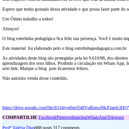
Espero que tenha gostado dessa atividade e que possa fazer parte do 
Um Ótimo trabalho a todos!
Abraços!
O blog estrelinha pedagógica fica feliz sua presença. Você é muito imp
Este material foi elaborado pelo o blog estrelinhapedagogica.com.br
As atividades deste blog são protegidas pela lei 9.610/98, dos direito
aprendizagem dos seus filhos. Proibido a circulação em Whats App, In
sem link. Marque o blog pois ficaremos felizes.
Não autorizo venda desse conteúdo.
https://drive.google.com/file/d/1f4ryg0nnTst8VuRpnoJ9kJOaeIs3HQ
COMPARTILHE
Facebook
Pinterest
Imprima
WhatsApp
Telegram
Profª Valéria Dias
888 posts
317 comments