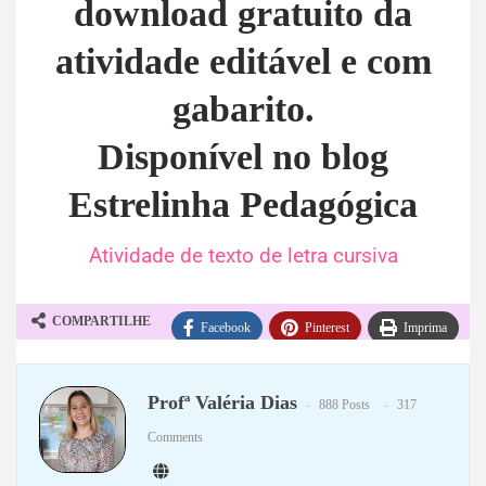
download gratuito da
atividade editável e com
gabarito.
Disponível no blog
Estrelinha Pedagógica
Atividade de texto de letra cursiva
COMPARTILHE
Facebook
Pinterest
Imprima
WhatsApp
Telegram
Profª Valéria Dias
888 Posts
317
Comments