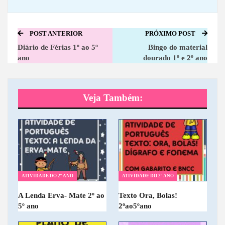
POST ANTERIOR
PRÓXIMO POST
Diário de Férias 1º ao 5º
Bingo do material
ano
dourado 1º e 2º ano
Veja Também:
ATIVIDADE DO 2º ANO
ATIVIDADE DO 2º ANO
A Lenda Erva- Mate 2º ao
Texto Ora, Bolas!
5º ano
2ºao5ºano