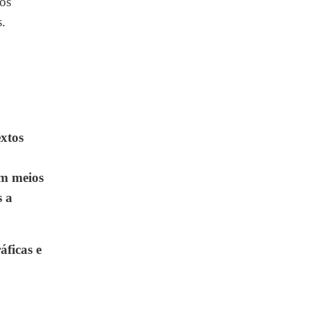
 os
s.
extos
em meios
s a
ficas e