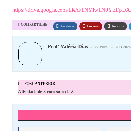
https://drive.google.com/file/d/1NYIw1N0YEFp
COMPARTILHE
Facebook
Pinterest
Imprima
Profª Valéria Dias
888 Posts
317 Comme
POST ANTERIOR
Atividade de S com som de Z