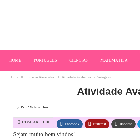
HOME
PORTUGUÊS
CIÊNCIAS
MATEMÁTICA
Home
Todas as Atividades
Atividade Avaliativa de Português
Atividade Av
By
Profª Valéria Dias
COMPARTILHE
Facebook
Pinterest
Imprima
Sejam muito bem vindos!