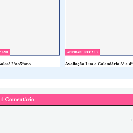
º ANO
ATIVIDADE DO 3º ANO
Bolas! 2ºao5ºano
Avaliação Lua e Calendário 3º e 4º
1 Comentário