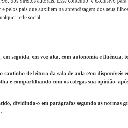
0/98, dos direitos autorais. Esse conteúdo é exclusivo para
r e pelos pais que auxiliem na aprendizagem dos seus filho
alquer rede social
 em seguida, em voz alta, com autonomia e fluência, t
o cantinho de leitura da sala de aula e/ou disponíveis 
scolha e compartilhando com os colegas sua opinião, apó
ido, dividindo-o em parágrafos segundo as normas grá
.