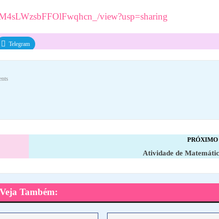
DAM4sLWzsbFFOlFwqhcn_/view?usp=sharing
Telegram
nts
PRÓXIMO
Atividade de Matemát
Veja Também: