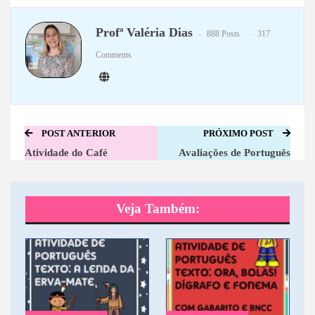
WhatsApp
Telegram
Profª Valéria Dias
888 Posts
317
Comments
POST ANTERIOR
PRÓXIMO POST
Atividade do Café
Avaliações de Português
Veja Também: