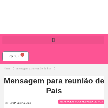
0
R$
0,00
Home
mensagem para reunião de Pais
Mensagem para reunião de
Pais
MENSAGEM PARA REUNIÃO DE PAIS
By
Profª Valéria Dias