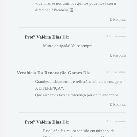
vida, mas se nos unirmos ,juntos podemos fazer a
diferença!! Parabéns 👏
Resposta
2 anos atrás
Profª Valéria Dias
Diz
Muito obrigada! Volte sempre!
Resposta
3 anos atrás
Veralúcia Da Renovação Gomes
Diz
Grandes ensinamentos e reflexões sobre a mensagem, ”
A DIFERENÇA “.
Que saibamos fazer a diferença por onde andarmos…
Resposta
3 anos atrás
Profª Valéria Dias
Diz
Essa lição faz muito sentido em minha vida.