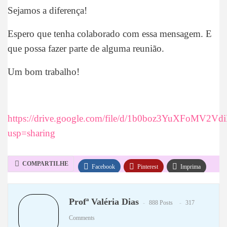
Sejamos a diferença!
Espero que tenha colaborado com essa mensagem. E
que possa fazer parte de alguma reunião.
Um bom trabalho!
https://drive.google.com/file/d/1b0boz3YuXFoMV2V
usp=sharing
COMPARTILHE
Facebook
Pinterest
Imprima
WhatsApp
Telegram
Profª Valéria Dias
888 Posts
317
Comments