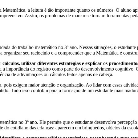
na Matemática, a leitura é tão importante quanto os números. O aluno ap
compreensivo. Assim, os problemas de marcar se tornam ferramentas ped
ada do trabalho matemático no 3º ano. Nessas situações, o estudante pr
e a organizar seu raciocínio e a compreender que a Matemática é constru
álculos, utilizar diferentes estratégias e explicar os procediment
ca a importância do registro como parte do desenvolvimento cognitivo. 
ncia de adivinhações ou cálculos feitos apenas de cabeça.
 pois exigem maior atenção e organização. Ao lidar com essas atividad
entido. Tudo isso contribui para a formação de um estudante mais madu
atemática no 3º ano. Ele permite que o estudante desenvolva percepção
rte do cotidiano das crianças: aparecem em brinquedos, objetos da esco