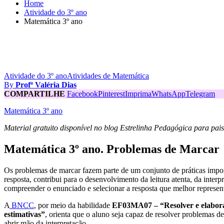
Home
Atividade do 3º ano
Matemática 3º ano
Atividade do 3º ano
Atividades de Matemática
By
Profª Valéria Dias
COMPARTILHE
Facebook
Pinterest
Imprima
WhatsApp
Telegram
Matemática 3º ano
Material gratuito disponível no blog Estrelinha Pedagógica para pais 
Matemática 3º ano. Problemas de Marcar
Os problemas de marcar fazem parte de um conjunto de práticas import
resposta, contribui para o desenvolvimento da leitura atenta, da inter
compreender o enunciado e selecionar a resposta que melhor representa
A
BNCC
, por meio da habilidade
EF03MA07 – “Resolver e elaborar 
estimativas”
, orienta que o aluno seja capaz de resolver problemas 
abrir mão da interpretação.