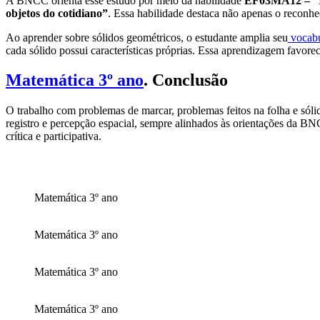
A BNCC orienta esse estudo por meio da habilidade
EF03MA12 – “Ide
objetos do cotidiano”
. Essa habilidade destaca não apenas o recon
Ao aprender sobre sólidos geométricos, o estudante amplia seu
vocabu
cada sólido possui características próprias. Essa aprendizagem favor
Matemática 3º ano
. Conclusão
O trabalho com problemas de marcar, problemas feitos na folha e sól
registro e percepção espacial, sempre alinhados às orientações da BN
crítica e participativa.
Matemática 3º ano
Matemática 3º ano
Matemática 3º ano
Matemática 3º ano