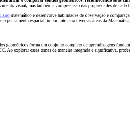
ntificar e comparar sólidos geométricos, reconhecendo suas caracte
hecimento visual, mas também a compreensão das propriedades de cada 
lário
matemático e desenvolve habilidades de observação e comparação
ece o pensamento espacial, importante para diversas áreas da Matemátic
idos geométricos forma um conjunto completo de aprendizagens fundamen
CC. Ao explorar esses temas de maneira integrada e significativa, prof