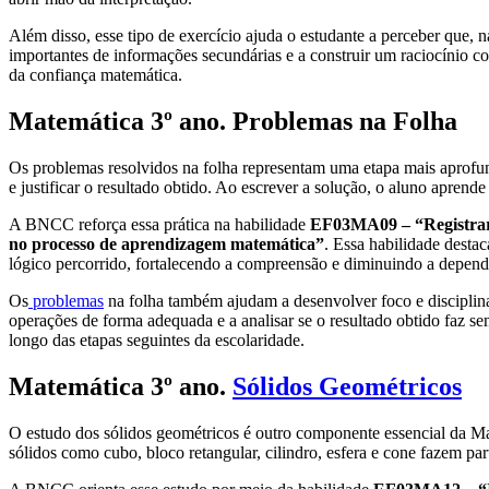
Além disso, esse tipo de exercício ajuda o estudante a perceber que, 
importantes de informações secundárias e a construir um raciocínio 
da confiança matemática.
Matemática 3º ano. Problemas na Folha
Os problemas resolvidos na folha representam uma etapa mais aprofund
e justificar o resultado obtido. Ao escrever a solução, o aluno aprend
A BNCC reforça essa prática na habilidade
EF03MA09 – “Registrar c
no processo de aprendizagem matemática”
. Essa habilidade desta
lógico percorrido, fortalecendo a compreensão e diminuindo a dependê
Os
problemas
na folha também ajudam a desenvolver foco e disciplina,
operações de forma adequada e a analisar se o resultado obtido faz s
longo das etapas seguintes da escolaridade.
Matemática 3º ano.
Sólidos Geométricos
O estudo dos sólidos geométricos é outro componente essencial da M
sólidos como cubo, bloco retangular, cilindro, esfera e cone fazem pa