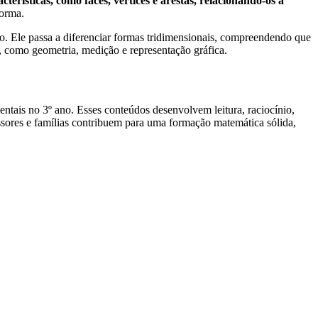
rísticas, como faces, vértices e arestas, relacionando-os a
forma.
. Ele passa a diferenciar formas tridimensionais, compreendendo que
a, como geometria, medição e representação gráfica.
tais no 3º ano. Esses conteúdos desenvolvem leitura, raciocínio,
essores e famílias contribuem para uma formação matemática sólida,