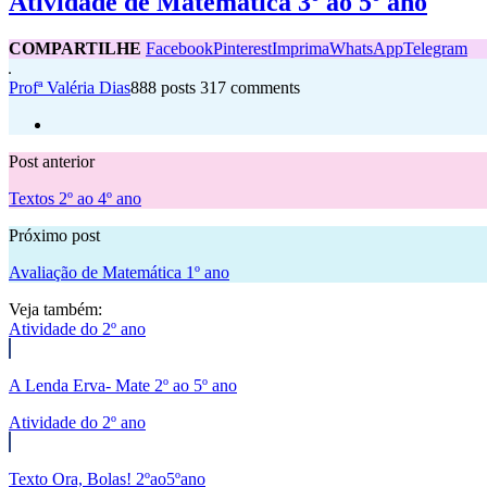
Atividade de Matemática 3º ao 5º ano
COMPARTILHE
Facebook
Pinterest
Imprima
WhatsApp
Telegram
Profª Valéria Dias
888 posts
317 comments
Post anterior
Textos 2º ao 4º ano
Próximo post
Avaliação de Matemática 1º ano
Veja também:
Atividade do 2º ano
A Lenda Erva- Mate 2º ao 5º ano
Atividade do 2º ano
Texto Ora, Bolas! 2ºao5ºano