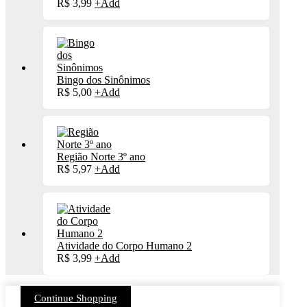
R$
3,99
+
Add
Bingo dos Sinônimos
R$
5,00
+
Add
Região Norte 3º ano
R$
5,97
+
Add
Atividade do Corpo Humano 2
R$
3,99
+
Add
Continue Shopping