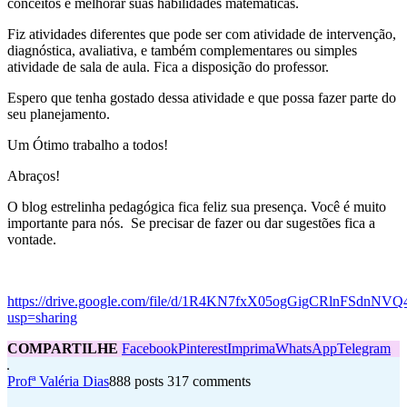
conceitos e melhorar suas habilidades matemáticas.
Fiz atividades diferentes que pode ser com atividade de intervenção,
diagnóstica, avaliativa, e também complementares ou simples
atividade de sala de aula. Fica a disposição do professor.
Espero que tenha gostado dessa atividade e que possa fazer parte do
seu planejamento.
Um Ótimo trabalho a todos!
Abraços!
O blog estrelinha pedagógica fica feliz sua presença. Você é muito
importante para nós. Se precisar de fazer ou dar sugestões fica a
vontade.
https://drive.google.com/file/d/1R4KN7fxX05ogGigCRlnFSdnNVQ
usp=sharing
COMPARTILHE
Facebook
Pinterest
Imprima
WhatsApp
Telegram
Profª Valéria Dias
888 posts
317 comments